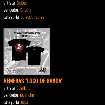
artista:
Bribón
vendedor:
Bribón
categoría:
coleccionables
REMERAS "LOGO DE BANDA"
artista:
Gualicho
vendedor:
Gualicho
categoría:
ropa