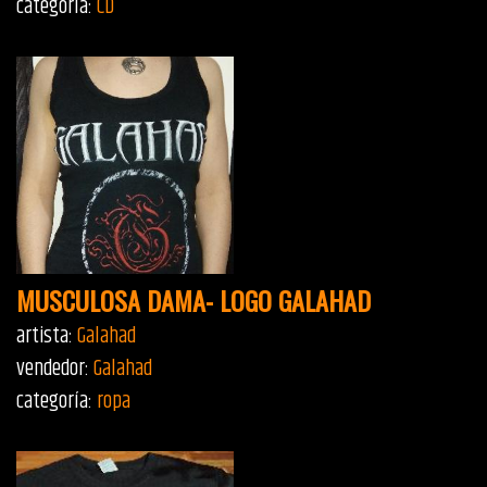
categoría:
CD
MUSCULOSA DAMA- LOGO GALAHAD
artista:
Galahad
vendedor:
Galahad
categoría:
ropa