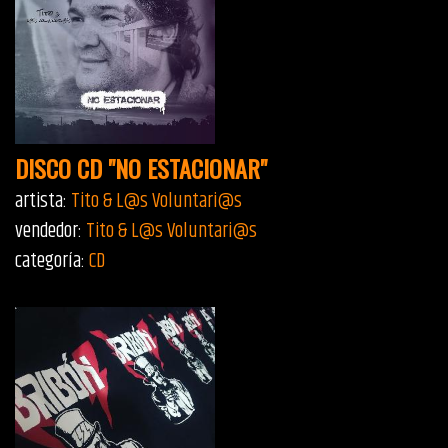
DISCO CD "NO ESTACIONAR"
artista:
Tito & L@s Voluntari@s
vendedor:
Tito & L@s Voluntari@s
categoría:
CD