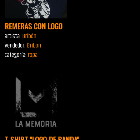
REMERAS CON LOGO
artista:
Bribón
vendedor:
Bribón
categoría:
ropa
T-SHIRT "LOGO DE BANDA"