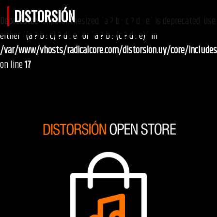
DISTORSIÓN
Deprecated
: Unparenthesized `a ? b : c ? d : e` is deprecated. Use
either `(a ? b : c) ? d : e` or `a ? b : (c ? d : e)` in
/var/www/vhosts/radicalcore.com/distorsion.uy/core/include
on line
17