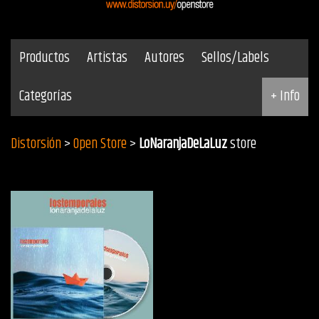
Productos
Artistas
Autores
Sellos/Labels
Categorías
+ Info
Distorsión
>
Open Store
>
LoNaranjaDeLaLuz
store