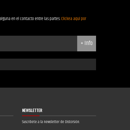
alguna en el contacto entre las partes.
Clickea aquí por
+ Info
NEWSLETTER
Suscríbete a la newsletter de Distorsión.