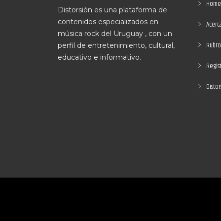
Home
Distorsión es una plataforma de
contenidos especializados en
Acerc
música rock del Uruguay , con un
Rubro
perfil de entretenimiento, cultural,
educativo e informativo.
Regis
Distor