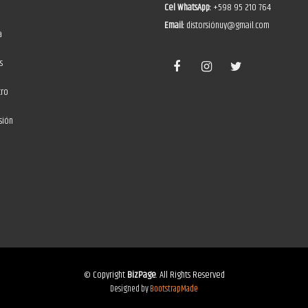
Cel WhatsApp:
+598 95 210 764
Email:
distorsiónuy@gmail.com
a
s
tro
sión
© Copyright
BizPage
. All Rights Reserved
Designed by
BootstrapMade