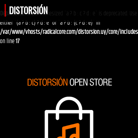
DISTORSIÓN
Deprecated
: Unparenthesized `a ? b : c ? d : e` is deprecated. Use
either `(a ? b : c) ? d : e` or `a ? b : (c ? d : e)` in
/var/www/vhosts/radicalcore.com/distorsion.uy/core/include
on line
17