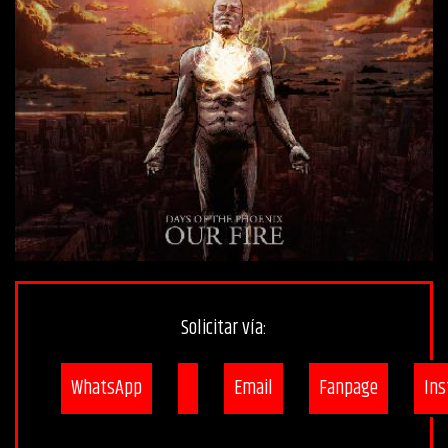
Solicitar vía:
WhatsApp
Email
Fanpage
In