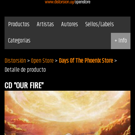
Productos
Artistas
Autores
Sellos/Labels
Categorías
+ Info
Distorsión
>
Open Store
>
Days Of The Phoenix Store
>
Detalle de producto
CD "OUR FIRE"