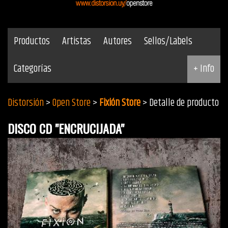
Productos
Artistas
Autores
Sellos/Labels
Categorías
+ Info
Distorsión
>
Open Store
>
Fixión Store
> Detalle de producto
DISCO CD "ENCRUCIJADA"