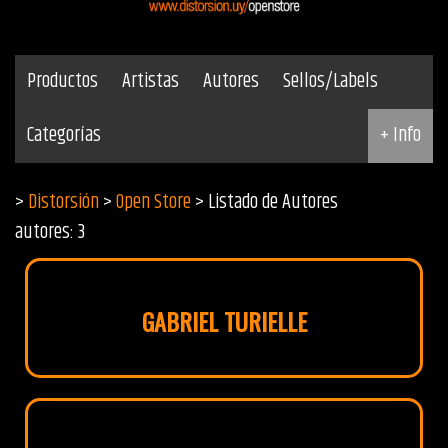
Productos
Artistas
Autores
Sellos/Labels
Categorías
+ Info
>
Distorsión
>
Open Store
> Listado de Autores
autores: 3
GABRIEL TURIELLE