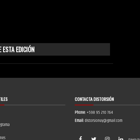
 ESTA EDICIÓN
TILES
CONTACTA DISTORSIÓN
Phone:
+598 95 210 764
Email:
distorsionuy@gmail.com
ograma
ones