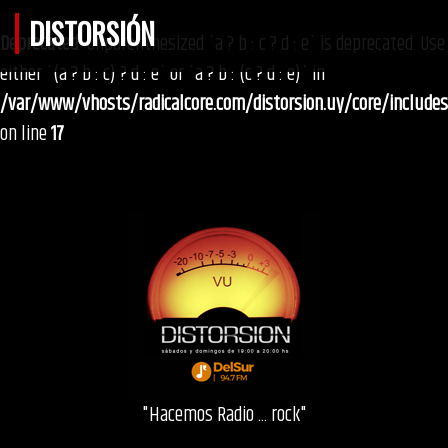
DISTORSIÓN
Deprecated
: Unparenthesized `a ? b : c ? d : e` is deprecated. Use
either `(a ? b : c) ? d : e` or `a ? b : (c ? d : e)` in
/var/www/vhosts/radicalcore.com/distorsion.uy/core/include
on line
17
"Hacemos Radio ... rock"