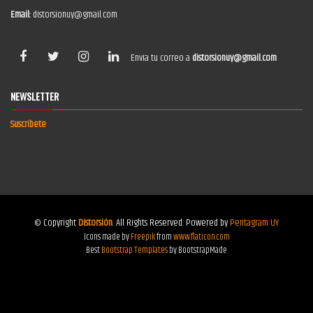
Email:
distorsionuy@gmail.com
Envía tu correo a
distorsionuy@gmail.com
NEWSLETTER
Suscríbete
© Copyright
Distorsión
. All Rights Reserved. Powered by
Pentagram UY
Icons made by
Freepik
from
www.flaticon.com
Best
Bootstrap Templates
by BootstrapMade