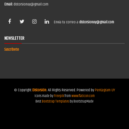
Email:
distorsionuy@gmail.com
Envía tu correo a
distorsionuy@gmail.com
NEWSLETTER
Suscríbete
© Copyright
Distorsión
. All Rights Reserved. Powered by
Pentagram UY
Icons made by
Freepik
from
www.flaticon.com
Best
Bootstrap Templates
by BootstrapMade