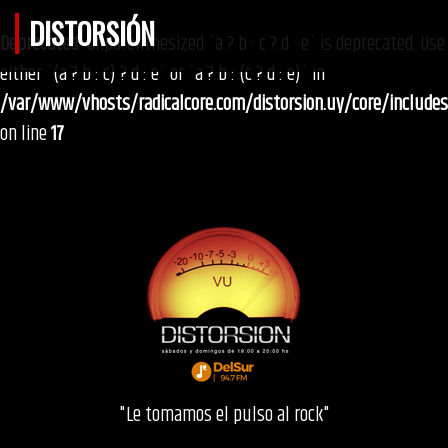
DISTORSIÓN
Deprecated
: Unparenthesized `a ? b : c ? d : e` is deprecated. Use
either `(a ? b : c) ? d : e` or `a ? b : (c ? d : e)` in
/var/www/vhosts/radicalcore.com/distorsion.uy/core/include
on line
17
"Le tomamos el pulso al rock"