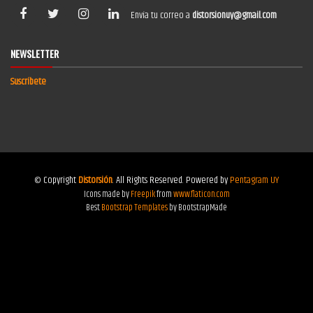
Envía tu correo a
distorsionuy@gmail.com
NEWSLETTER
Suscríbete
© Copyright
Distorsión
. All Rights Reserved. Powered by
Pentagram UY
Icons made by
Freepik
from
www.flaticon.com
Best
Bootstrap Templates
by BootstrapMade